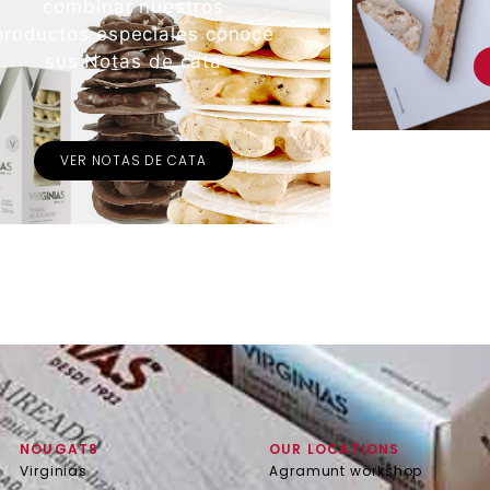
combinar nuestros
productos especiales conoce
sus Notas de cata
VER NOTAS DE CATA
NOUGATS
OUR LOCATIONS
Virginias
Agramunt workshop