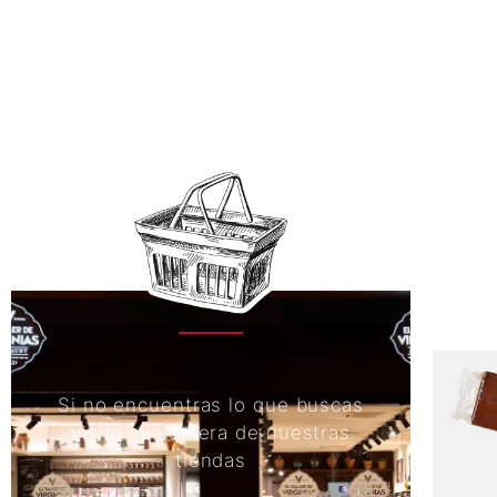
Si no encuentras lo que buscas
visita cualquiera de nuestras
tiendas