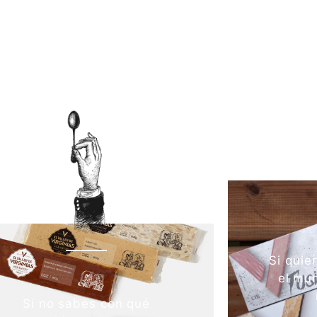
Si quie
el mun
Si no sabes con qué