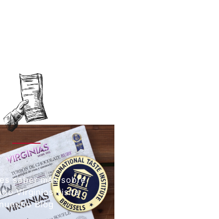
res saber más sobre
do Virginias visita
nuestro Blog