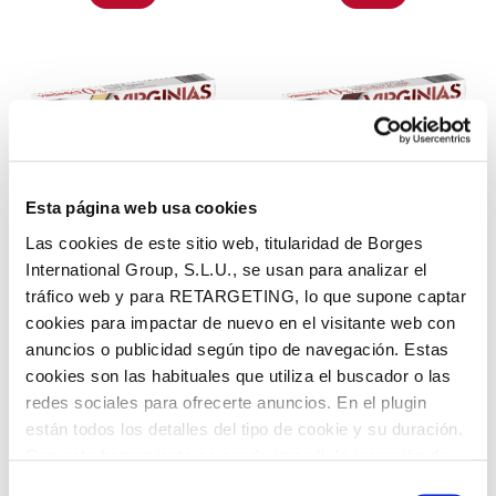
Esta página web usa cookies
TURRÓN DE CREMA CATALANA
TURRÓN TRUFADO CON
0% AZÚCARES AÑADIDOS
GUINDAS AL LICOR 0%
Las cookies de este sitio web, titularidad de Borges
VIRGINIAS
AZÚCARES AÑADIDOS
VIRGINIAS
International Group, S.L.U., se usan para analizar el
Leer más
tráfico web y para RETARGETING, lo que supone captar
Leer más
cookies para impactar de nuevo en el visitante web con
anuncios o publicidad según tipo de navegación. Estas
cookies son las habituales que utiliza el buscador o las
redes sociales para ofrecerte anuncios. En el plugin
están todos los detalles del tipo de cookie y su duración.
Con esta herramienta se puede impedir la inserción de
estas cookies. En el
enlace a la política de Cookies
de
Selección