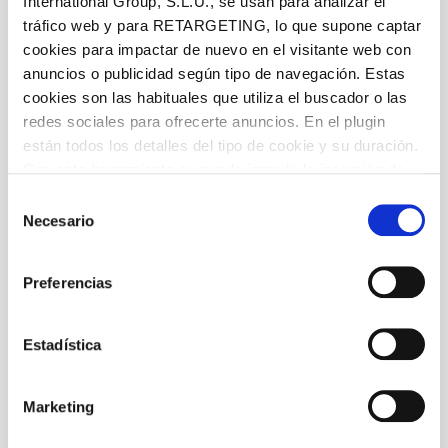
International Group, S.L.U., se usan para analizar el
tráfico web y para RETARGETING, lo que supone captar
cookies para impactar de nuevo en el visitante web con
anuncios o publicidad según tipo de navegación. Estas
cookies son las habituales que utiliza el buscador o las
redes sociales para ofrecerte anuncios. En el plugin
están todos los detalles del tipo de cookie y su duración.
Con esta herramienta se puede impedir la inserción de
estas cookies. En el
enlace a la política de Cookies
de
Selección
la web aparece cómo evitar las cookies en el navegador.
Necesario
de
Si se desea ver otra vez esta notificación navegar en
consentimiento
privado y aparecerá de nuevo. Le informamos que aún
Preferencias
no habiendo aceptado las cookies de analytics, Google
permite conocer algunos hábitos de navegación que no le
identifican de ninguna forma.
Estadística
Marketing