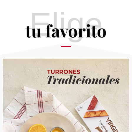
Elige
tu favorito