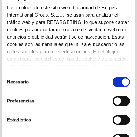
Las cookies de este sitio web, titularidad de Borges
International Group, S.L.U., se usan para analizar el
tráfico web y para RETARGETING, lo que supone captar
cookies para impactar de nuevo en el visitante web con
anuncios o publicidad según tipo de navegación. Estas
cookies son las habituales que utiliza el buscador o las
redes sociales para ofrecerte anuncios. En el plugin
están todos los detalles del tipo de cookie y su duración.
Con esta herramienta se puede impedir la inserción de
estas cookies. En el
enlace a la política de Cookies
de
Selección
la web aparece cómo evitar las cookies en el navegador.
Necesario
de
Si se desea ver otra vez esta notificación navegar en
consentimiento
privado y aparecerá de nuevo. Le informamos que aún
Preferencias
no habiendo aceptado las cookies de analytics, Google
permite conocer algunos hábitos de navegación que no le
identifican de ninguna forma.
Estadística