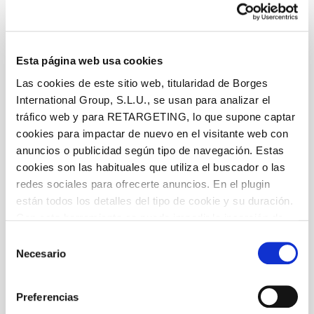
Esta página web usa cookies
Las cookies de este sitio web, titularidad de Borges
International Group, S.L.U., se usan para analizar el
tráfico web y para RETARGETING, lo que supone captar
cookies para impactar de nuevo en el visitante web con
anuncios o publicidad según tipo de navegación. Estas
cookies son las habituales que utiliza el buscador o las
redes sociales para ofrecerte anuncios. En el plugin
están todos los detalles del tipo de cookie y su duración.
Con esta herramienta se puede impedir la inserción de
estas cookies. En el
enlace a la política de Cookies
de
Selección
la web aparece cómo evitar las cookies en el navegador.
Necesario
de
Si se desea ver otra vez esta notificación navegar en
consentimiento
privado y aparecerá de nuevo. Le informamos que aún
Preferencias
no habiendo aceptado las cookies de analytics, Google