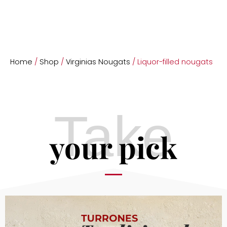
Home
/
Shop
/
Virginias Nougats
/ Liquor-filled nougats
Take
your pick