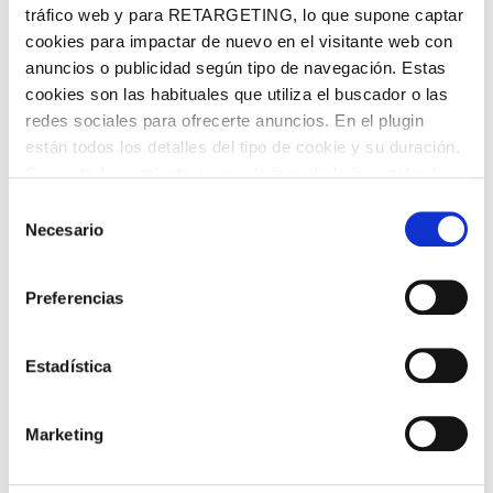
tráfico web y para RETARGETING, lo que supone captar
cookies para impactar de nuevo en el visitante web con
anuncios o publicidad según tipo de navegación. Estas
cookies son las habituales que utiliza el buscador o las
redes sociales para ofrecerte anuncios. En el plugin
están todos los detalles del tipo de cookie y su duración.
Con esta herramienta se puede impedir la inserción de
estas cookies. En el
enlace a la política de Cookies
de
Selección
la web aparece cómo evitar las cookies en el navegador.
Necesario
de
Si se desea ver otra vez esta notificación navegar en
consentimiento
privado y aparecerá de nuevo. Le informamos que aún
Preferencias
no habiendo aceptado las cookies de analytics, Google
permite conocer algunos hábitos de navegación que no le
identifican de ninguna forma.
Estadística
Marketing