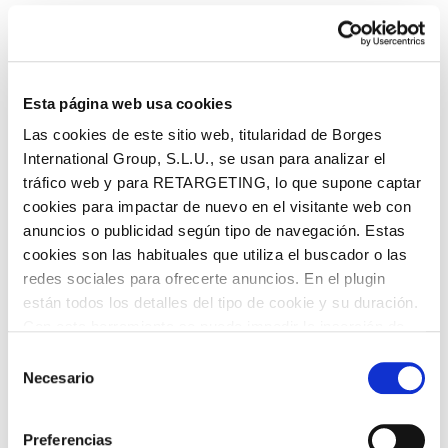
Turrón
Esta página web usa cookies
Las cookies de este sitio web, titularidad de Borges
International Group, S.L.U., se usan para analizar el
tráfico web y para RETARGETING, lo que supone captar
cookies para impactar de nuevo en el visitante web con
anuncios o publicidad según tipo de navegación. Estas
cookies son las habituales que utiliza el buscador o las
Dulcemente auténtico: el nuevo
redes sociales para ofrecerte anuncios. En el plugin
edulcorante vegetal de turrones Virginias
están todos los detalles del tipo de cookie y su duración.
Con esta herramienta se puede impedir la inserción de
Virginias revoluciona la Navidad con un nuevo
edulcorante vegetal en sus turrones 0% sin azúcares
estas cookies. En el
enlace a la política de Cookies
de
Selección
añadidos Si algo tenemos claro en Virginias es que
la web aparece cómo evitar las cookies en el navegador.
Necesario
de
sin
Si se desea ver otra vez esta notificación navegar en
consentimiento
privado y aparecerá de nuevo. Le informamos que aún
Preferencias
no habiendo aceptado las cookies de analytics, Google