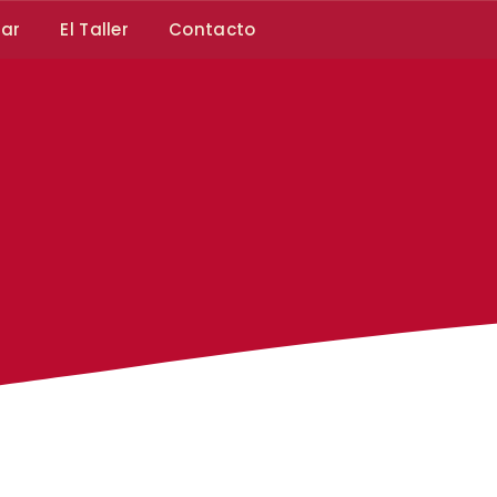
car
El Taller
Contacto