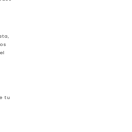
ata,
mos
el
e tu