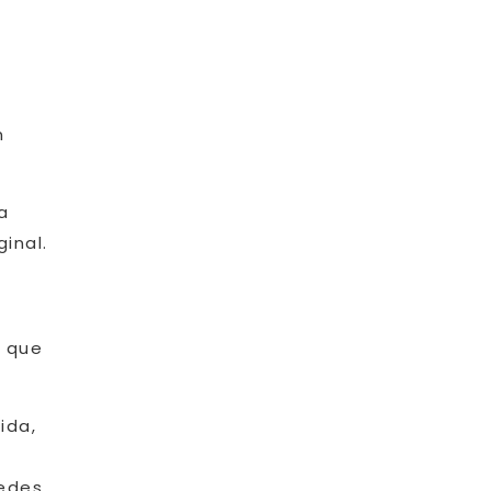
o
n
a
inal.
o que
ida,
uedes