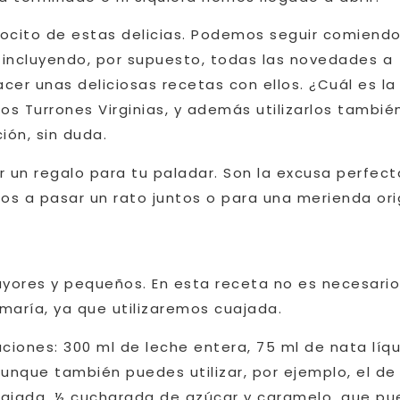
trocito de estas delicias. Podemos seguir comiend
r incluyendo, por supuesto, todas las novedades a
er unas deliciosas recetas con ellos. ¿Cuál es la
os Turrones Virginias, y además utilizarlos tambié
ión, sin duda.
 un regalo para tu paladar. Son la excusa perfect
os a pasar un rato juntos o para una merienda orig
mayores y pequeños. En esta receta no es necesari
 maría, ya que utilizaremos cuajada.
ciones: 300 ml de leche entera, 75 ml de nata líqu
unque también puedes utilizar, por ejemplo, el de
cuajada, ½ cucharada de azúcar y caramelo, que p