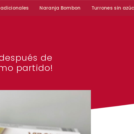
radicionales
Naranja Bombon
Turrones sin azú
 después de
mo partido!