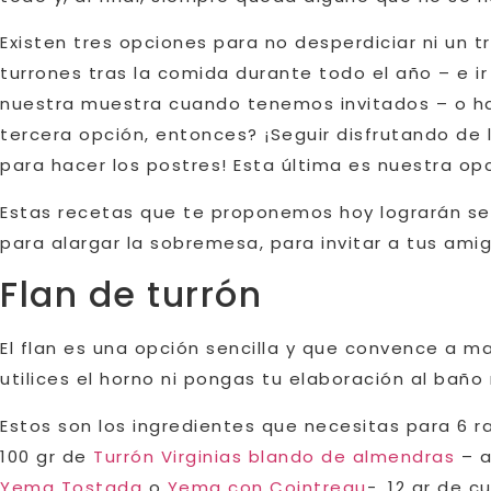
Existen tres opciones para no desperdiciar ni un 
turrones tras la comida durante todo el año – e i
nuestra muestra cuando tenemos invitados – o hac
tercera opción, entonces? ¡Seguir disfrutando de l
para hacer los postres! Esta última es nuestra opc
Estas recetas que te proponemos hoy lograrán ser
para alargar la sobremesa, para invitar a tus amig
Flan de turrón
El flan es una opción sencilla y que convence a 
utilices el horno ni pongas tu elaboración al baño
Estos son los ingredientes que necesitas para 6 ra
100 gr de
Turrón Virginias blando de almendras
– a
Yema Tostada
o
Yema con Cointreau
-, 12 gr de 