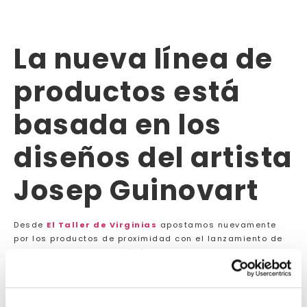
La nueva línea de
productos está
basada en los
diseños del artista
Josep Guinovart
Desde
El Taller de Virginias
apostamos nuevamente
por los productos de proximidad con el lanzamiento de
la colección
Art&Tradició
. La nueva gama combina el
tradicional Turrón y Chocolate de Agramunt con la obra
del artista
Josep Guinovart
.
Con Art&Tradició, El Taller de Virginias rinde homenaje a