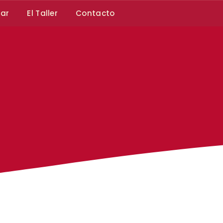
car
El Taller
Contacto