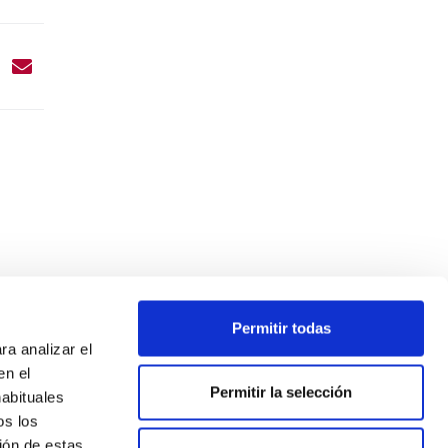
Permitir todas
ra analizar el
en el
Permitir la selección
habituales
os los
ión de estas