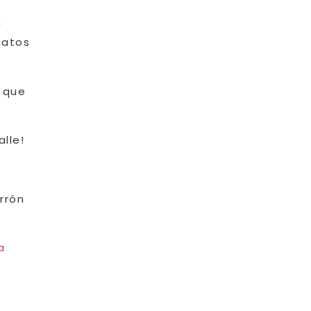
n
matos
r que
lle!
rrón
a