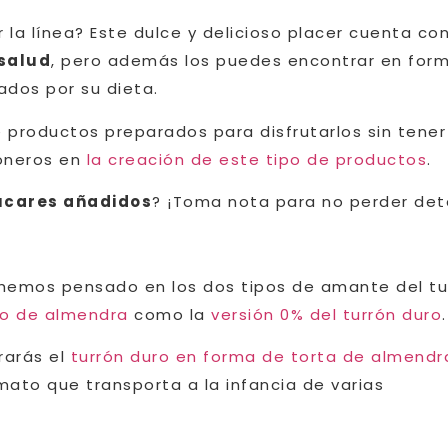
 la línea? Este dulce y delicioso placer cuenta co
 salud
, pero además los puedes encontrar en for
dos por su dieta.
 productos preparados para disfrutarlos sin tene
ioneros en
la creación de este tipo de productos
.
zúcares añadidos
? ¡Toma nota para no perder deta
s, hemos pensado en los dos tipos de amante del tu
do de almendra
como la
versión 0% del turrón duro
.
rarás el
turrón duro en forma de torta de almendr
ato que transporta a la infancia de varias