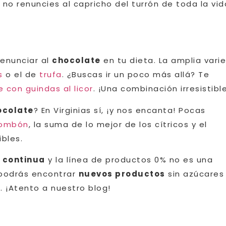
 no renuncies al capricho del turrón de toda la vid
renunciar al
chocolate
en tu dieta. La amplia vari
s
o el de
trufa
. ¿Buscas ir un poco más allá? Te
 con guindas al licor
. ¡Una combinación irresistible
ocolate
? En Virginias sí, ¡y nos encanta! Pocas
Bombón
, la suma de lo mejor de los cítricos y el
bles.
 continua
y la línea de productos 0% no es una
 podrás encontrar
nuevos productos
sin azúcares
. ¡Atento a nuestro blog!