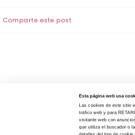
Comparte este post
Esta página web usa cook
Las cookies de este sitio w
tráfico web y para RETAR
visitante web con anuncios
VIRGINIAS
que utiliza el buscador o l
900 102 890
Sobre nosotros
detalles del tipo de cooki