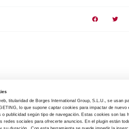
ies
eb, titularidad de Borges International Group, S.L.U., se usan pa
GETING, lo que supone captar cookies para impactar de nuevo 
 o publicidad según tipo de navegación. Estas cookies son las 
PRODUCTOS
as redes sociales para ofrecerte anuncios. En el plugin están tod
Turrones tradicionales
e y su duración. Con esta herramienta se puede impedir la inserc