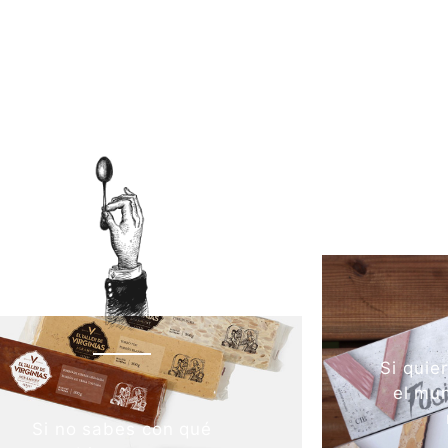
Si quie
el mun
Si no sabes con qué