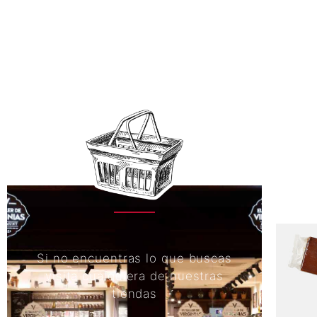
Si no encuentras lo que buscas
visita cualquiera de nuestras
tiendas