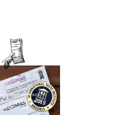
res saber más sobre
do Virginias visita
nuestro Blog