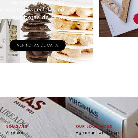
combinar nuestros
productos especiales conoce
sus Notas de cata
VER NOTAS DE CATA
NOUGATS
OUR LOCATIONS
Virginias
Agramunt workshop