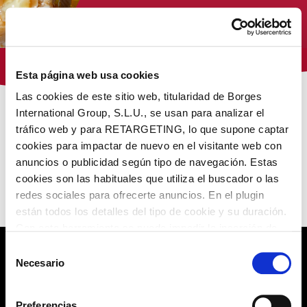
Tienda Virginias
Esta página web usa cookies
Las cookies de este sitio web, titularidad de Borges
International Group, S.L.U., se usan para analizar el
/ Products tagged “coffee liqueur”
Home
tráfico web y para RETARGETING, lo que supone captar
cookies para impactar de nuevo en el visitante web con
NUESTROS PRODUCTOS
anuncios o publicidad según tipo de navegación. Estas
cookies son las habituales que utiliza el buscador o las
redes sociales para ofrecerte anuncios. En el plugin
No encontramos lo que buscas
están todos los detalles del tipo de cookie y su duración.
Con esta herramienta se puede impedir la inserción de
estas cookies. En el
enlace a la política de Cookies
de
Selección
la web aparece cómo evitar las cookies en el navegador.
Necesario
de
CONDITIONS OF PURCHASE
Si se desea ver otra vez esta notificación navegar en
consentimiento
privado y aparecerá de nuevo. Le informamos que aún
PRIVACY POLICY
Preferencias