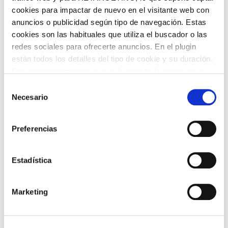
cookies para impactar de nuevo en el visitante web con
anuncios o publicidad según tipo de navegación. Estas
cookies son las habituales que utiliza el buscador o las
redes sociales para ofrecerte anuncios. En el plugin
están todos los detalles del tipo de cookie y su duración.
Con esta herramienta se puede impedir la inserción de
estas cookies. En el
enlace a la política de Cookies
de
Selección
la web aparece cómo evitar las cookies en el navegador.
Necesario
de
Si se desea ver otra vez esta notificación navegar en
consentimiento
privado y aparecerá de nuevo. Le informamos que aún
Preferencias
no habiendo aceptado las cookies de analytics, Google
permite conocer algunos hábitos de navegación que no le
identifican de ninguna forma.
Estadística
TURRÓN DE TIRAMISÚ 0% AZÚCARES
AÑADIDOS VIRGINIAS
Marketing