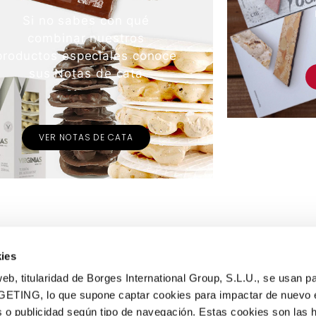
Si no sabes con qué
combinar nuestros
productos especiales conoce
sus Notas de cata
VER NOTAS DE CATA
ies
eb, titularidad de Borges International Group, S.L.U., se usan pa
GETING, lo que supone captar cookies para impactar de nuevo 
 o publicidad según tipo de navegación. Estas cookies son las 