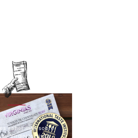
res saber más sobre
do Virginias visita