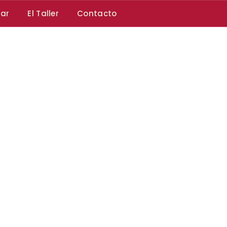
car
El Taller
Contacto