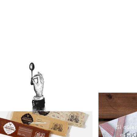
Si quie
el mun