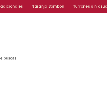
radicionales
Naranja Bombon
Turrones sin azú
ue buscas