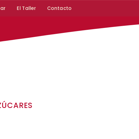
car
El Taller
Contacto
ZÚCARES