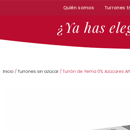
Quién somos
Turrones t
¿Ya has ele
Inicio
/
Turrones sin azúcar
/ Turrón de Yema 0% Azúcares Añ