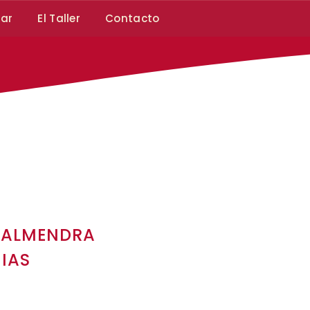
car
El Taller
Contacto
E ALMENDRA
IAS