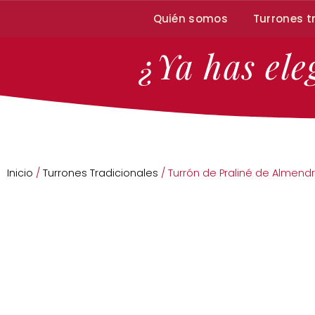
Quién somos
Turrones t
¿Ya has ele
Inicio
/
Turrones Tradicionales
/ Turrón de Praliné de Almend