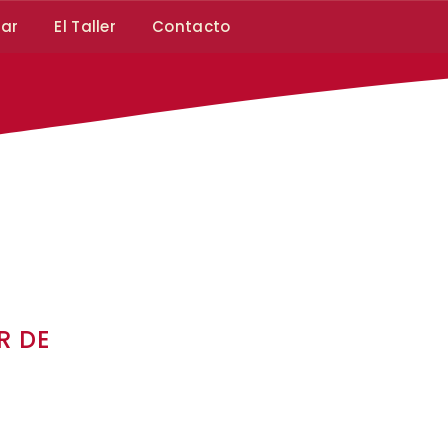
car
El Taller
Contacto
R DE