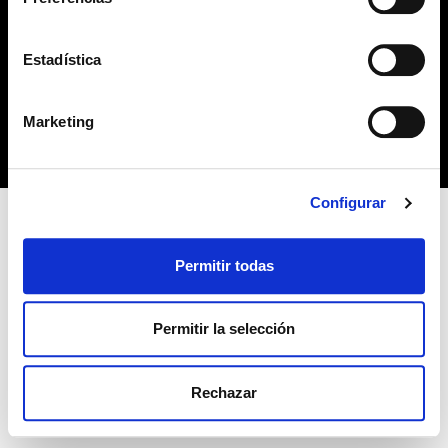
no habiendo aceptado las cookies de analytics, Google
AVISO LEGAL
permite conocer algunos hábitos de navegación que no le
identifican de ninguna forma.
Estadística
POLÍTICA DE COOKIES
Copyright 2019 © Derechos reservados. Diseño
Marketing
bcnpress.es
Configurar
Permitir todas
Permitir la selección
Rechazar