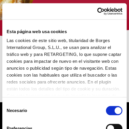
Tienda Virginias
Esta página web usa cookies
Las cookies de este sitio web, titularidad de Borges
International Group, S.L.U., se usan para analizar el
/
/
/ Novedades Virginias
Inicio
Virginias
Virginias Cacao
tráfico web y para RETARGETING, lo que supone captar
Cacao
cookies para impactar de nuevo en el visitante web con
anuncios o publicidad según tipo de navegación. Estas
NUESTROS PRODUCTOS
cookies son las habituales que utiliza el buscador o las
redes sociales para ofrecerte anuncios. En el plugin
están todos los detalles del tipo de cookie y su duración.
No encontramos lo que buscas
Con esta herramienta se puede impedir la inserción de
estas cookies. En el
enlace a la política de Cookies
de
Selección
la web aparece cómo evitar las cookies en el navegador.
Necesario
de
Si se desea ver otra vez esta notificación navegar en
consentimiento
POLÍTICA DE PRIVACIDAD
privado y aparecerá de nuevo. Le informamos que aún
Preferencias