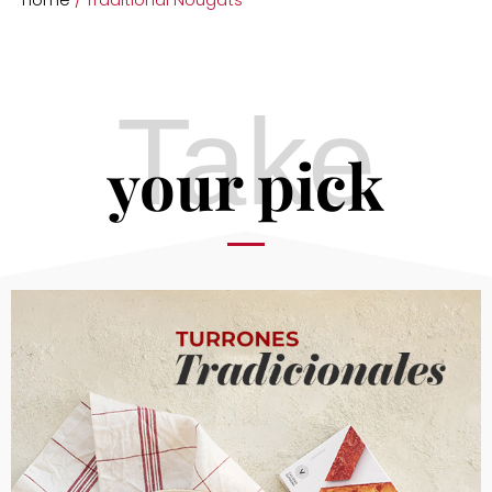
Home
/ Traditional Nougats
Take
your pick