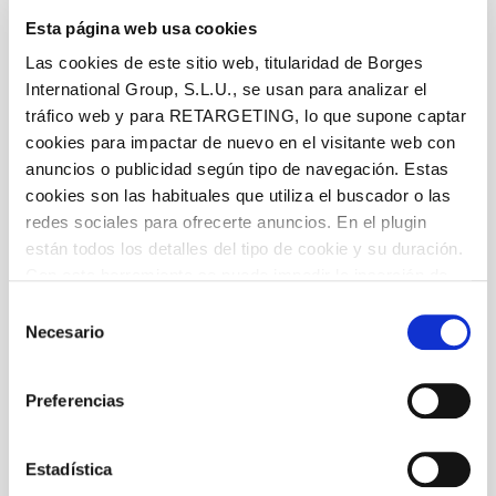
Esta página web usa cookies
Las cookies de este sitio web, titularidad de Borges
International Group, S.L.U., se usan para analizar el
tráfico web y para RETARGETING, lo que supone captar
cookies para impactar de nuevo en el visitante web con
anuncios o publicidad según tipo de navegación. Estas
cookies son las habituales que utiliza el buscador o las
redes sociales para ofrecerte anuncios. En el plugin
están todos los detalles del tipo de cookie y su duración.
Con esta herramienta se puede impedir la inserción de
estas cookies. En el
enlace a la política de Cookies
de
Selección
la web aparece cómo evitar las cookies en el navegador.
Necesario
de
Si se desea ver otra vez esta notificación navegar en
consentimiento
privado y aparecerá de nuevo. Le informamos que aún
Preferencias
no habiendo aceptado las cookies de analytics, Google
permite conocer algunos hábitos de navegación que no le
identifican de ninguna forma.
Estadística