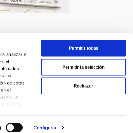
Permitir todas
ra analizar el
en el
Permitir la selección
habituales
os los
ión de estas
Rechazar
en el
nuevo. Le
cer algunos
g
Configurar