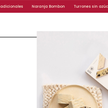
radicionales
Naranja Bombon
Turrones sin azú