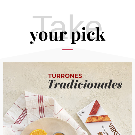
Take
your pick