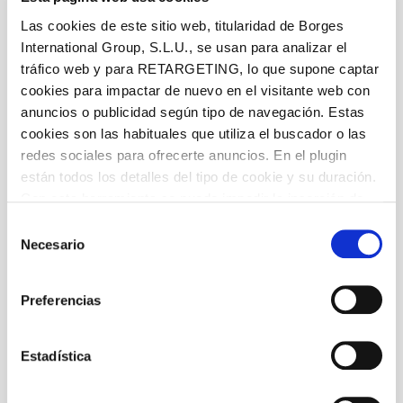
Las cookies de este sitio web, titularidad de Borges
International Group, S.L.U., se usan para analizar el
tráfico web y para RETARGETING, lo que supone captar
cookies para impactar de nuevo en el visitante web con
anuncios o publicidad según tipo de navegación. Estas
cookies son las habituales que utiliza el buscador o las
redes sociales para ofrecerte anuncios. En el plugin
están todos los detalles del tipo de cookie y su duración.
Con esta herramienta se puede impedir la inserción de
estas cookies. En el
enlace a la política de Cookies
de
Selección
la web aparece cómo evitar las cookies en el navegador.
Necesario
de
Si se desea ver otra vez esta notificación navegar en
consentimiento
privado y aparecerá de nuevo. Le informamos que aún
Preferencias
no habiendo aceptado las cookies de analytics, Google
permite conocer algunos hábitos de navegación que no le
identifican de ninguna forma.
Estadística