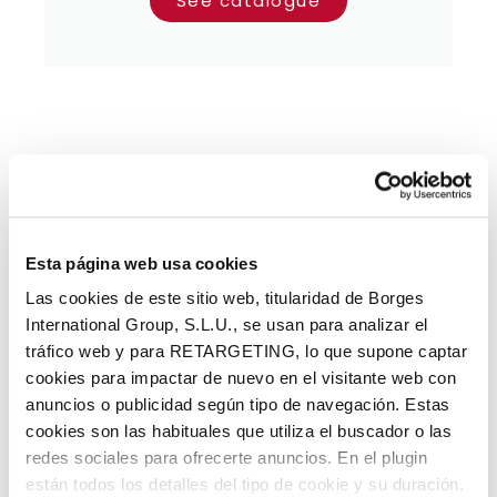
See catalogue
Esta página web usa cookies
Las cookies de este sitio web, titularidad de Borges
International Group, S.L.U., se usan para analizar el
tráfico web y para RETARGETING, lo que supone captar
cookies para impactar de nuevo en el visitante web con
anuncios o publicidad según tipo de navegación. Estas
cookies son las habituales que utiliza el buscador o las
redes sociales para ofrecerte anuncios. En el plugin
Virginias Workshop
están todos los detalles del tipo de cookie y su duración.