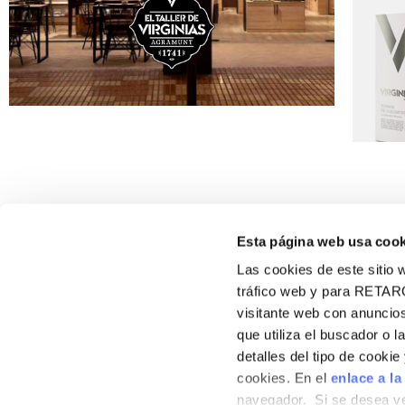
Esta página web usa cook
Las cookies de este sitio w
tráfico web y para RETAR
visitante web con anuncios
VIRGINIAS
que utiliza el buscador o l
900 102 890
Sobre nosotros
detalles del tipo de cooki
contacto@virginias.net
Contacto
cookies. En el
enlace a la
navegador. Si se desea ve