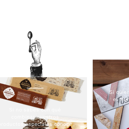
Si quie
el mun
Si no sabes con qué
combinar nuestros
productos especiales conoce