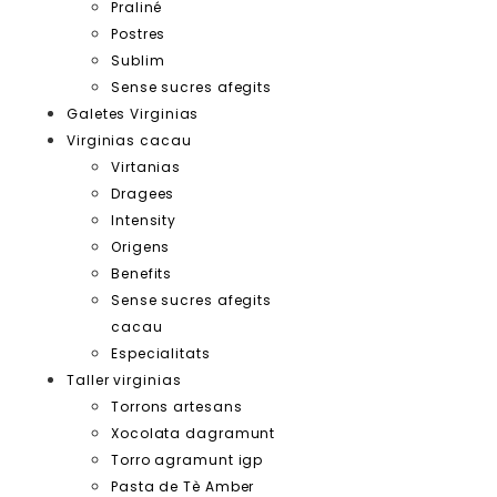
Praliné
Postres
Sublim
Sense sucres afegits
Galetes Virginias
Virginias cacau
Virtanias
Dragees
Intensity
Origens
Benefits
Sense sucres afegits
cacau
Especialitats
Taller virginias
Torrons artesans
Xocolata dagramunt
Torro agramunt igp
Pasta de Tè Amber