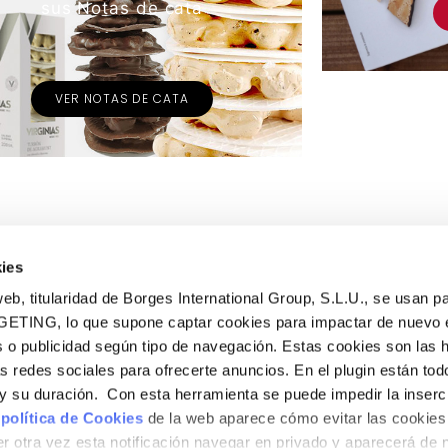
sus Notas de cata
VER NOTAS DE CATA
ies
eb, titularidad de Borges International Group, S.L.U., se usan pa
GETING, lo que supone captar cookies para impactar de nuevo 
 o publicidad según tipo de navegación. Estas cookies son las 
PRODUCTOS
as redes sociales para ofrecerte anuncios. En el plugin están tod
Turrones tradicionales
e y su duración. Con esta herramienta se puede impedir la inserc
Turrones sin azúcar
 política de Cookies
de la web aparece cómo evitar las cookies 
El Taller
r otra vez esta notificación navegar en privado y aparecerá de 