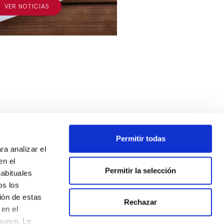
VER NOTICIAS
Permitir todas
ra analizar el
en el
Permitir la selección
habituales
os los
ión de estas
Rechazar
en el
nuevo. Le