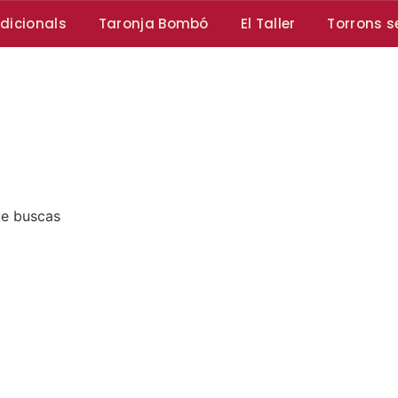
dicionals
Taronja Bombó
El Taller
Torrons s
ue buscas