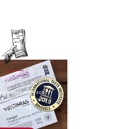
res saber más sobre
do Virginias visita
nuestro Blog