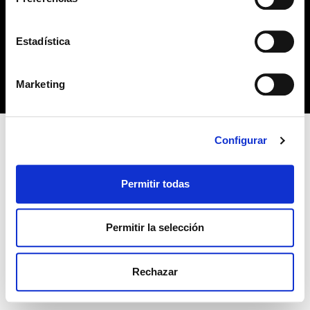
no habiendo aceptado las cookies de analytics, Google
permite conocer algunos hábitos de navegación que no le
POLÍTICA DE COOKIES
identifican de ninguna forma.
Estadística
Copyright 2019 © Derechos reservados. Diseño
bcnpress.es
Marketing
Configurar
Permitir todas
Permitir la selección
Rechazar