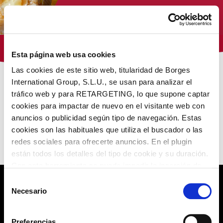
Tienda Virginias
Esta página web usa cookies
Las cookies de este sitio web, titularidad de Borges
International Group, S.L.U., se usan para analizar el
/
/ Turrones Virginias 0%
Inicio
0% sin azúcares añadidos
tráfico web y para RETARGETING, lo que supone captar
cookies para impactar de nuevo en el visitante web con
NUESTROS PRODUCTOS
anuncios o publicidad según tipo de navegación. Estas
cookies son las habituales que utiliza el buscador o las
redes sociales para ofrecerte anuncios. En el plugin
No encontramos lo que buscas
están todos los detalles del tipo de cookie y su duración.
Con esta herramienta se puede impedir la inserción de
estas cookies. En el
enlace a la política de Cookies
de
Selección
la web aparece cómo evitar las cookies en el navegador.
Necesario
de
POLÍTICA DE PRIVACIDAD
Si se desea ver otra vez esta notificación navegar en
consentimiento
privado y aparecerá de nuevo. Le informamos que aún
AVISO LEGAL
Preferencias