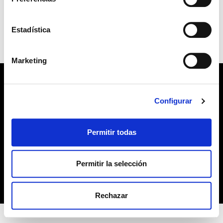
no habiendo aceptado las cookies de analytics, Google
permite conocer algunos hábitos de navegación que no le
TURRÓN DURO 0% AZÚCARES
identifican de ninguna forma.
AÑADIDOS VIRGINIAS
Estadística
Leer más
Marketing
POLÍTICA DE PRIVACIDAD
Configurar
AVISO LEGAL
Permitir todas
POLÍTICA DE COOKIES
Permitir la selección
Copyright 2019 © Derechos reservados. Diseño
bcnpress.es
Rechazar