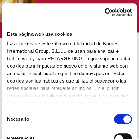
Tienda Virginias
Esta página web usa cookies
Las cookies de este sitio web, titularidad de Borges
International Group, S.L.U., se usan para analizar el
/ Otros
Inicio
tráfico web y para RETARGETING, lo que supone captar
cookies para impactar de nuevo en el visitante web con
NUESTROS PRODUCTOS
anuncios o publicidad según tipo de navegación. Estas
cookies son las habituales que utiliza el buscador o las
redes sociales para ofrecerte anuncios. En el plugin
están todos los detalles del tipo de cookie y su duración.
Con esta herramienta se puede impedir la inserción de
estas cookies. En el
enlace a la política de Cookies
de
Selección
la web aparece cómo evitar las cookies en el navegador.
Necesario
de
Si se desea ver otra vez esta notificación navegar en
consentimiento
privado y aparecerá de nuevo. Le informamos que aún
Preferencias