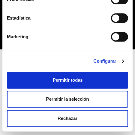
no habiendo aceptado las cookies de analytics, Google
permite conocer algunos hábitos de navegación que no le
POLÍTICA DE COOKIES
identifican de ninguna forma.
Estadística
Copyright 2019 © Derechos reservados. Diseño
bcnpress.es
Marketing
Configurar
Permitir todas
Permitir la selección
Rechazar