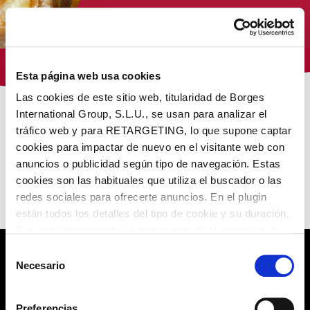
Tienda Virginias
Esta página web usa cookies
Las cookies de este sitio web, titularidad de Borges
International Group, S.L.U., se usan para analizar el
/ Productos etiquetados “trufado”
Inicio
tráfico web y para RETARGETING, lo que supone captar
cookies para impactar de nuevo en el visitante web con
NUESTROS PRODUCTOS
anuncios o publicidad según tipo de navegación. Estas
cookies son las habituales que utiliza el buscador o las
redes sociales para ofrecerte anuncios. En el plugin
No encontramos lo que buscas
están todos los detalles del tipo de cookie y su duración.
Con esta herramienta se puede impedir la inserción de
estas cookies. En el
enlace a la política de Cookies
de
Selección
la web aparece cómo evitar las cookies en el navegador.
Necesario
de
POLÍTICA DE PRIVACIDAD
Si se desea ver otra vez esta notificación navegar en
consentimiento
privado y aparecerá de nuevo. Le informamos que aún
AVISO LEGAL
Preferencias