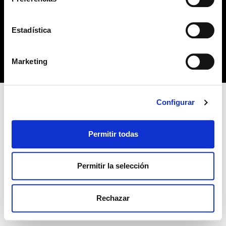
no habiendo aceptado las cookies de analytics, Google
permite conocer algunos hábitos de navegación que no le
POLÍTICA DE COOKIES
identifican de ninguna forma.
Estadística
Copyright 2019 © Derechos reservados. Diseño
bcnpress.es
Marketing
Configurar
Permitir todas
Permitir la selección
Rechazar