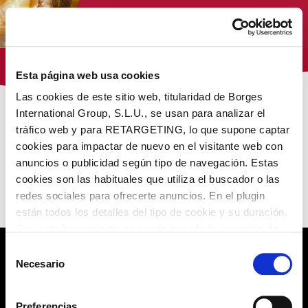
Tienda Virginias
Esta página web usa cookies
Las cookies de este sitio web, titularidad de Borges
International Group, S.L.U., se usan para analizar el
/
/
/ Praliné
Inici
Virginias
Torróns Virginias
tráfico web y para RETARGETING, lo que supone captar
cookies para impactar de nuevo en el visitante web con
NUESTROS PRODUCTOS
anuncios o publicidad según tipo de navegación. Estas
cookies son las habituales que utiliza el buscador o las
redes sociales para ofrecerte anuncios. En el plugin
No encontramos lo que buscas
están todos los detalles del tipo de cookie y su duración.
Con esta herramienta se puede impedir la inserción de
estas cookies. En el
enlace a la política de Cookies
de
Selección
la web aparece cómo evitar las cookies en el navegador.
Necesario
de
POLÍTICA DE PRIVACIDAD
Si se desea ver otra vez esta notificación navegar en
consentimiento
privado y aparecerá de nuevo. Le informamos que aún
AVISO LEGAL
Preferencias