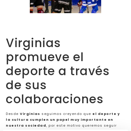
Virginias
promueve el
deporte a través
de sus
colaboraciones
Desde
Virginias
seguimos creyendo que
el deporte y
la cultura cumplen un papel muy importante en
nuestra sociedad
, por este motivo queremos seguir