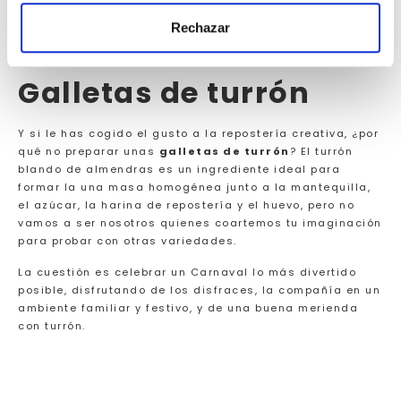
unos frixuelos con
Turrón Blando de Almendra
Virginias
? Si quieres moderar el consumo de dulces,
Rechazar
puedes probar el
0% sin azúcares añadidos
,
igualmente riquísimo.
Galletas de turrón
Y si le has cogido el gusto a la repostería creativa, ¿por
qué no preparar unas
galletas de turrón
? El turrón
blando de almendras es un ingrediente ideal para
formar la una masa homogénea junto a la mantequilla,
el azúcar, la harina de repostería y el huevo, pero no
vamos a ser nosotros quienes coartemos tu imaginación
para probar con otras variedades.
La cuestión es celebrar un Carnaval lo más divertido
posible, disfrutando de los disfraces, la compañía en un
ambiente familiar y festivo, y de una buena merienda
con turrón.