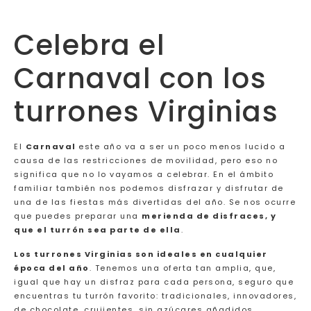
Celebra el
Carnaval con los
turrones Virginias
El
Carnaval
este año va a ser un poco menos lucido a
causa de las restricciones de movilidad, pero eso no
significa que no lo vayamos a celebrar. En el ámbito
familiar también nos podemos disfrazar y disfrutar de
una de las fiestas más divertidas del año. Se nos ocurre
que puedes preparar una
merienda de disfraces, y
que el turrón sea parte de ella
.
Los turrones Virginias son ideales en cualquier
época del año
. Tenemos una oferta tan amplia, que,
igual que hay un disfraz para cada persona, seguro que
encuentras tu turrón favorito: tradicionales, innovadores,
de chocolate, crujientes, sin azúcares añadidos…