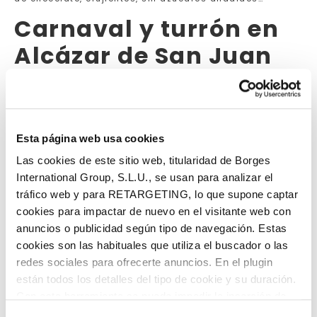
Carnaval y turrón en
Alcázar de San Juan
Quizás te sorprenda descubrir que la relación entre el
turrón y el Carnaval está arraigada en varios puntos del
país. En la localidad manchega de
Alcázar de San
Juan
, el
Carnavalcázar
(declarado Fiesta de Interés
Esta página web usa cookies
Turístico Regional) se adelanta al del resto de lugares,
puesto que se celebra en plena época navideña. Es una
Las cookies de este sitio web, titularidad de Borges
celebración paralela a la de la Navidad, que conserva el
International Group, S.L.U., se usan para analizar el
espíritu irreverente que caracteriza al Carnaval, y, por
tráfico web y para RETARGETING, lo que supone captar
supuesto, la repostería es un elemento complementario
cookies para impactar de nuevo en el visitante web con
imprescindible. Teniendo en cuenta las fechas, el turrón
anuncios o publicidad según tipo de navegación. Estas
no puede faltar.
cookies son las habituales que utiliza el buscador o las
El turrón de Carnaval
redes sociales para ofrecerte anuncios. En el plugin
de La Bañeza
están todos los detalles del tipo de cookie y su duración.
Con esta herramienta se puede impedir la inserción de
estas cookies. En el
enlace a la política de Cookies
de