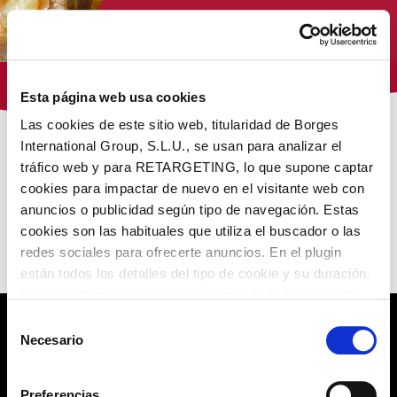
Tienda Virginias
Esta página web usa cookies
Las cookies de este sitio web, titularidad de Borges
International Group, S.L.U., se usan para analizar el
/
/ Turrones Virginias
Inicio
Virginias
tráfico web y para RETARGETING, lo que supone captar
cookies para impactar de nuevo en el visitante web con
NUESTROS PRODUCTOS
anuncios o publicidad según tipo de navegación. Estas
cookies son las habituales que utiliza el buscador o las
redes sociales para ofrecerte anuncios. En el plugin
No encontramos lo que buscas
están todos los detalles del tipo de cookie y su duración.
Con esta herramienta se puede impedir la inserción de
estas cookies. En el
enlace a la política de Cookies
de
Selección
la web aparece cómo evitar las cookies en el navegador.
Necesario
de
POLÍTICA DE PRIVACIDAD
Si se desea ver otra vez esta notificación navegar en
consentimiento
privado y aparecerá de nuevo. Le informamos que aún
AVISO LEGAL
Preferencias