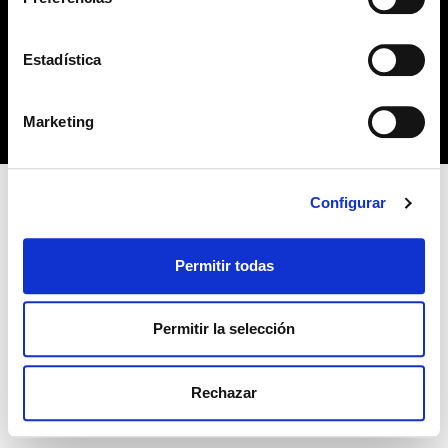
no habiendo aceptado las cookies de analytics, Google
permite conocer algunos hábitos de navegación que no le
POLÍTICA DE COOKIES
identifican de ninguna forma.
Estadística
Copyright 2019 © Derechos reservados. Diseño
bcnpress.es
Marketing
Configurar
Permitir todas
Permitir la selección
Rechazar