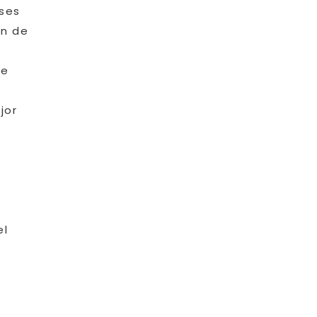
ases
ón de
de
jor
el