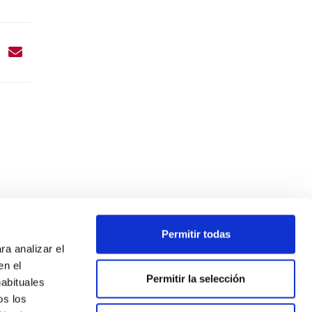
Permitir todas
ra analizar el
en el
Permitir la selección
habituales
os los