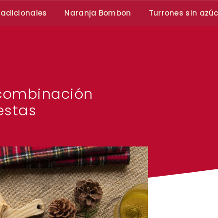
radicionales
Naranja Bombon
Turrones sin azú
 combinación
iestas