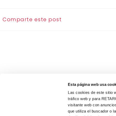
Comparte este post
Esta página web usa cook
Las cookies de este sitio w
tráfico web y para RETAR
visitante web con anuncios
VIRGINIAS
que utiliza el buscador o l
900 102 890
Sobre nosotros