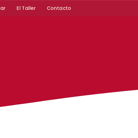
car
El Taller
Contacto