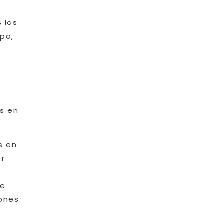
 los
mpo,
s en
s en
or
de
rones