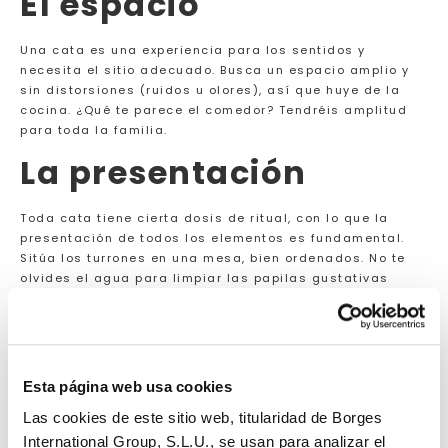
El espacio
Una cata es una experiencia para los sentidos y
necesita el sitio adecuado. Busca un espacio amplio y
sin distorsiones (ruidos u olores), así que huye de la
cocina. ¿Qué te parece el comedor? Tendréis amplitud
para toda la familia.
La presentación
Toda cata tiene cierta dosis de ritual, con lo que la
presentación de todos los elementos es fundamental.
Sitúa los turrones en una mesa, bien ordenados. No te
olvides el agua para limpiar las papilas gustativas
entre un sabor y el otro. Organízate para degustar un
máximo de 5 turrones. Si catas demasiadas variedades
distintas no notarás todos sus matices y no disfrutarás
igual de la experiencia.
Esta página web usa cookies
La cata
Las cookies de este sitio web, titularidad de Borges
International Group, S.L.U., se usan para analizar el
Antes de empezar no te olvides tener a mano papel y