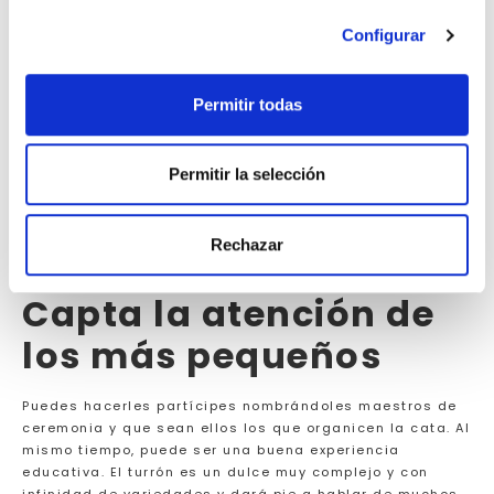
Recuerda en beber agua entre cada variedad y disfrutar
Configurar
de cada instante. ¡A los peques de la casa les
encantará!
El momento ideal
Permitir todas
Es importante no realizar la cata de turrones en ayunas
Permitir la selección
o después de haber comido. Desde Virginias creemos
que una buena hora puede ser la de la merienda.
Además, piensa en no quedarte muy lleno nada más
Rechazar
empezar y degusta los turrones en porciones
pequeñitas.
Capta la atención de
los más pequeños
Puedes hacerles partícipes nombrándoles maestros de
ceremonia y que sean ellos los que organicen la cata. Al
mismo tiempo, puede ser una buena experiencia
educativa. El turrón es un dulce muy complejo y con