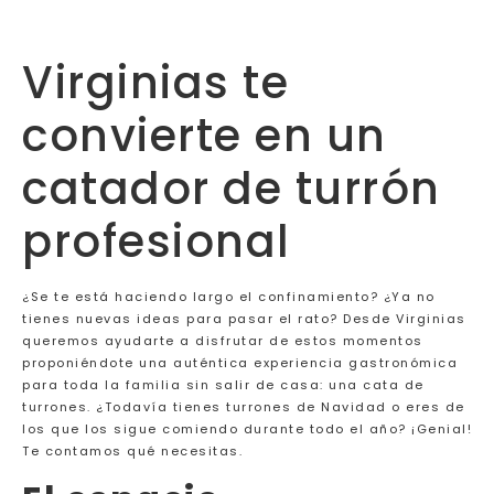
Virginias te
convierte en un
catador de turrón
profesional
¿Se te está haciendo largo el confinamiento? ¿Ya no
tienes nuevas ideas para pasar el rato? Desde Virginias
queremos ayudarte a disfrutar de estos momentos
proponiéndote una auténtica experiencia gastronómica
para toda la familia sin salir de casa: una cata de
turrones. ¿Todavía tienes turrones de Navidad o eres de
los que los sigue comiendo durante todo el año? ¡Genial!
Te contamos qué necesitas.