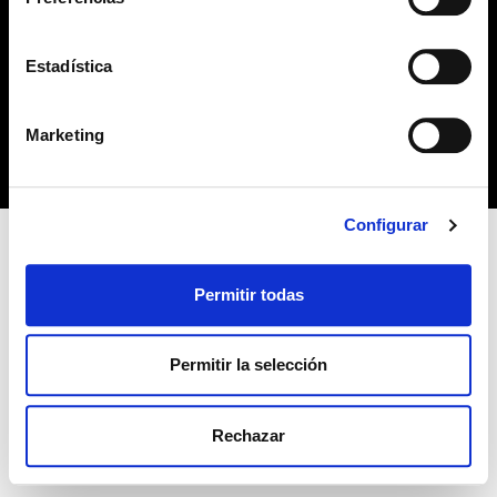
no habiendo aceptado las cookies de analytics, Google
AVISO LEGAL
permite conocer algunos hábitos de navegación que no le
identifican de ninguna forma.
Estadística
POLÍTICA DE COOKIES
Copyright 2019 © Derechos reservados. Diseño
Marketing
bcnpress.es
Configurar
Permitir todas
Permitir la selección
Rechazar