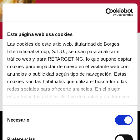
Tienda Virginias
Esta página web usa cookies
Las cookies de este sitio web, titularidad de Borges
International Group, S.L.U., se usan para analizar el
/ Productos etiquetados “galleta con jengibre y
Inicio
tráfico web y para RETARGETING, lo que supone captar
chocolate”
cookies para impactar de nuevo en el visitante web con
anuncios o publicidad según tipo de navegación. Estas
NUESTROS PRODUCTOS
cookies son las habituales que utiliza el buscador o las
redes sociales para ofrecerte anuncios. En el plugin
están todos los detalles del tipo de cookie y su duración.
No encontramos lo que buscas
Con esta herramienta se puede impedir la inserción de
estas cookies. En el
enlace a la política de Cookies
de
Selección
la web aparece cómo evitar las cookies en el navegador.
Necesario
de
Si se desea ver otra vez esta notificación navegar en
consentimiento
POLÍTICA DE PRIVACIDAD
privado y aparecerá de nuevo. Le informamos que aún
Preferencias