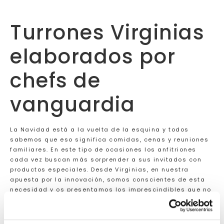
Turrones Virginias
elaborados por
chefs de
vanguardia
La Navidad está a la vuelta de la esquina y todos
sabemos que eso significa comidas, cenas y reuniones
familiares. En este tipo de ocasiones los anfitriones
cada vez buscan más sorprender a sus invitados con
productos especiales. Desde Virginias, en nuestra
apuesta por la innovación, somos conscientes de esta
necesidad y os presentamos los imprescindibles que no
podrán faltar en vuestras mesas estas fiestas: nuestras
últimas creaciones elaboradas junto a chefs de alta
cocina.