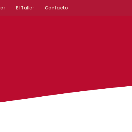
car
El Taller
Contacto