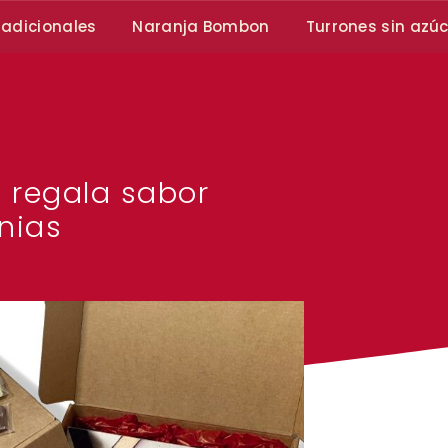
radicionales
Naranja Bombon
Turrones sin azú
, regala sabor
inias