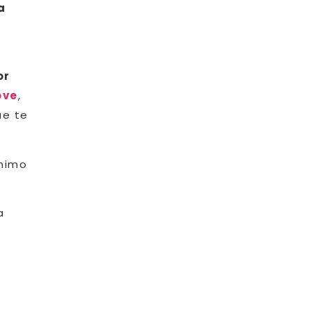
a
or
ove
,
ue te
 mimo
a