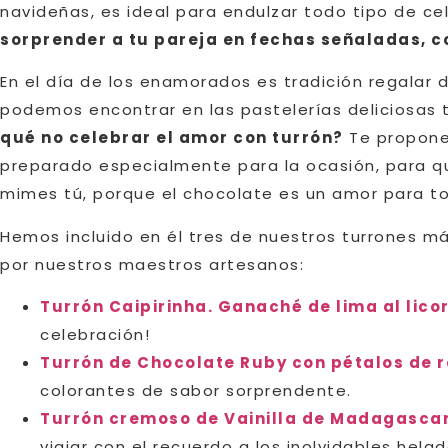
navideñas, es ideal para endulzar todo tipo de c
sorprender a tu pareja en fechas señaladas, 
En el día de los enamorados es tradición regalar 
podemos encontrar en las pastelerías deliciosas 
qué no celebrar el amor con turrón?
Te propone
preparado especialmente para la ocasión, para qu
mimes tú, porque el chocolate es un amor para to
Hemos incluido en él tres de nuestros turrones m
por nuestros maestros artesanos:
Turrón Caipirinha. Ganaché de lima al lico
celebración!
Turrón de Chocolate Ruby con pétalos de 
colorantes de sabor sorprendente.
Turrón cremoso de Vainilla de Madagasca
viajar con el recuerdo a los inolvidables helad