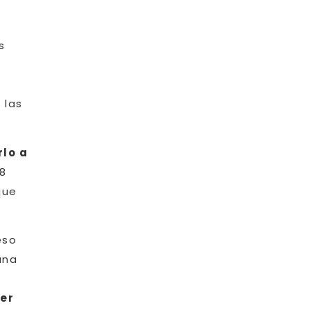
s
o
 las
rlo a
68
que
eso
 una
e
er