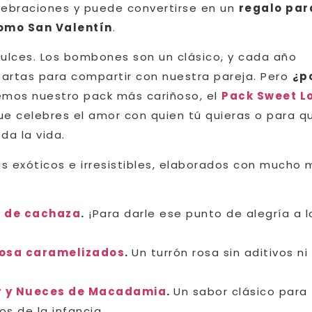
elebraciones y puede convertirse en un
regalo par
como San Valentín
.
dulces. Los bombones son un clásico, y cada año
tartas para compartir con nuestra pareja. Pero
¿p
mos nuestro pack más cariñoso, el
Pack Sweet L
e celebres el amor con quien tú quieras o para q
da la vida.
ás exóticos e irresistibles, elaborados con mucho
r de cachaza
.
¡Para darle ese punto de alegría a l
rosa caramelizados
.
Un turrón rosa sin aditivos ni
r y Nueces de Macadamia
.
Un sabor clásico para
os de la infancia.