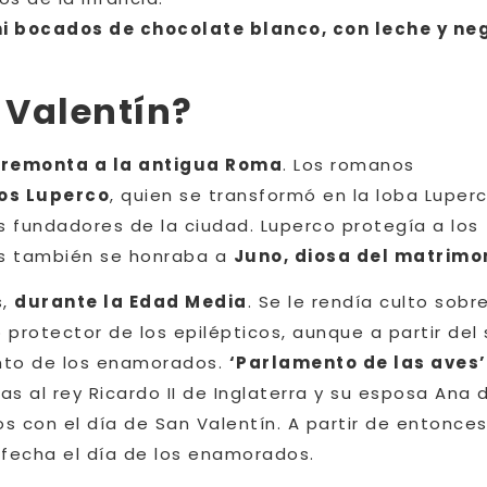
ni bocados de chocolate blanco, con leche y ne
 Valentín?
se remonta a la antigua Roma
. Los romanos
ios Luperco
, quien se transformó en la loba Luper
 fundadores de la ciudad. Luperco protegía a los
as también se honraba a
Juno, diosa del matrimo
s,
durante la Edad Media
. Se le rendía culto sobr
 protector de los epilépticos, aunque a partir del 
anto de los enamorados.
‘Parlamento de las aves’
 al rey Ricardo II de Inglaterra y su esposa Ana 
s con el día de San Valentín. A partir de entonces
 fecha el día de los enamorados.