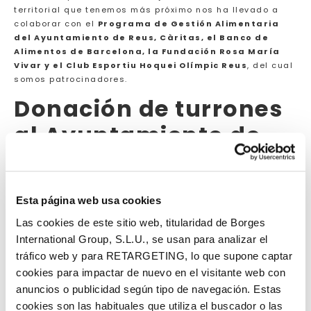
territorial que tenemos más próximo nos ha llevado a
colaborar con el
Programa de Gestión Alimentaria
del Ayuntamiento de Reus, Càritas, el Banco de
Alimentos de Barcelona, la Fundación Rosa María
Vivar y el Club Esportiu Hoquei Olímpic Reus
, del cual
somos patrocinadores.
Donación de turrones
al Ayuntamiento de
Reus y a Càritas
La Red de distribución de alimentos que gestiona la
Esta página web usa cookies
concejalía de Bienestar Social del Ayuntamiento de Reus
atiende a cerca de 1.100 familias en dificultades y
Las cookies de este sitio web, titularidad de Borges
además entrega 180 menús diarios a través del
International Group, S.L.U., se usan para analizar el
comedor social. Para aportar un poco de dulzura durante
tráfico web y para RETARGETING, lo que supone captar
las fiestas navideñas,
desde Virginias hemos donado
cookies para impactar de nuevo en el visitante web con
1.500 barras de turrón al Programa de Gestión
anuncios o publicidad según tipo de navegación. Estas
Alimentaria
, que han sido distribuidas a través del
circuito habitual del servicio, con la ayuda inestimable
cookies son las habituales que utiliza el buscador o las