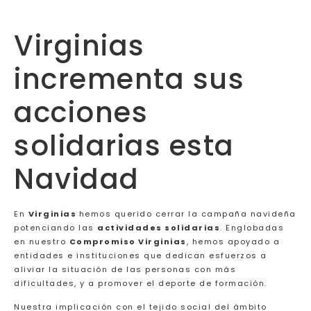
Virginias
incrementa sus
acciones
solidarias esta
Navidad
En
Virginias
hemos querido cerrar la campaña navideña
potenciando las
actividades solidarias
. Englobadas
en nuestro
Compromiso Virginias
, hemos apoyado a
entidades e instituciones que dedican esfuerzos a
aliviar la situación de las personas con más
dificultades, y a promover el deporte de formación.
Nuestra implicación con el tejido social del ámbito