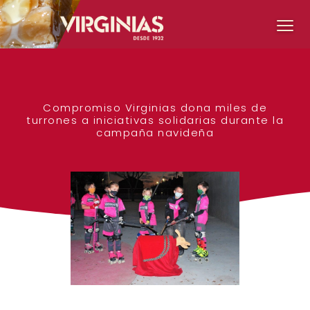
Compromiso Virginias dona miles de
turrones a iniciativas solidarias durante la
campaña navideña