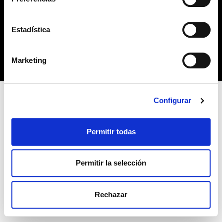
no habiendo aceptado las cookies de analytics, Google
permite conocer algunos hábitos de navegación que no le
POLÍTICA DE COOKIES
identifican de ninguna forma.
Estadística
Copyright 2019 © Derechos reservados. Diseño
bcnpress.es
Marketing
Configurar
Permitir todas
Permitir la selección
Rechazar