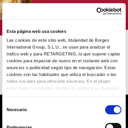
Tienda Virginias
Esta página web usa cookies
Las cookies de este sitio web, titularidad de Borges
International Group, S.L.U., se usan para analizar el
/ Productes etiquetats com “blat de moro torrat”
Inici
tráfico web y para RETARGETING, lo que supone captar
cookies para impactar de nuevo en el visitante web con
NUESTROS PRODUCTOS
anuncios o publicidad según tipo de navegación. Estas
cookies son las habituales que utiliza el buscador o las
redes sociales para ofrecerte anuncios. En el plugin
No encontramos lo que buscas
están todos los detalles del tipo de cookie y su duración.
Con esta herramienta se puede impedir la inserción de
estas cookies. En el
enlace a la política de Cookies
de
Selección
la web aparece cómo evitar las cookies en el navegador.
Necesario
de
POLÍTICA DE PRIVACIDAD
Si se desea ver otra vez esta notificación navegar en
consentimiento
privado y aparecerá de nuevo. Le informamos que aún
AVISO LEGAL
Preferencias