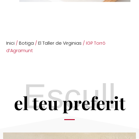
Inici
/
Botiga
/
El Taller de Virginias
/ IGP Torró
d’Agramunt
Escull
el teu preferit