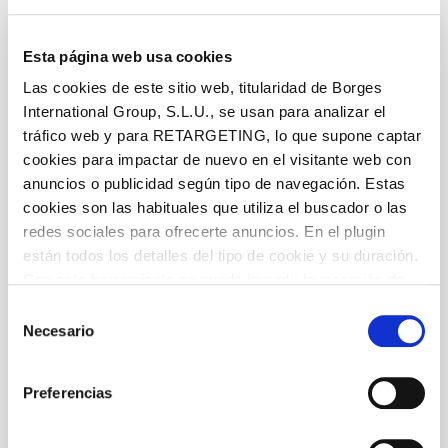
Esta página web usa cookies
Las cookies de este sitio web, titularidad de Borges
International Group, S.L.U., se usan para analizar el
tráfico web y para RETARGETING, lo que supone captar
cookies para impactar de nuevo en el visitante web con
anuncios o publicidad según tipo de navegación. Estas
cookies son las habituales que utiliza el buscador o las
redes sociales para ofrecerte anuncios. En el plugin
están todos los detalles del tipo de cookie y su duración.
Con esta herramienta se puede impedir la inserción de
estas cookies. En el
enlace a la política de Cookies
de
Selección
la web aparece cómo evitar las cookies en el navegador.
Necesario
de
Si se desea ver otra vez esta notificación navegar en
consentimiento
privado y aparecerá de nuevo. Le informamos que aún
Preferencias
no habiendo aceptado las cookies de analytics, Google
permite conocer algunos hábitos de navegación que no le
identifican de ninguna forma.