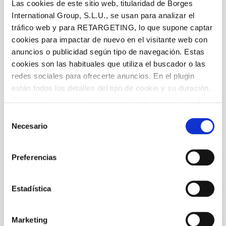
Las cookies de este sitio web, titularidad de Borges
International Group, S.L.U., se usan para analizar el
tráfico web y para RETARGETING, lo que supone captar
cookies para impactar de nuevo en el visitante web con
anuncios o publicidad según tipo de navegación. Estas
cookies son las habituales que utiliza el buscador o las
redes sociales para ofrecerte anuncios. En el plugin
están todos los detalles del tipo de cookie y su duración.
Con esta herramienta se puede impedir la inserción de
estas cookies. En el
enlace a la política de Cookies
de
Selección
la web aparece cómo evitar las cookies en el navegador.
Necesario
de
Si se desea ver otra vez esta notificación navegar en
consentimiento
privado y aparecerá de nuevo. Le informamos que aún
Preferencias
no habiendo aceptado las cookies de analytics, Google
permite conocer algunos hábitos de navegación que no le
identifican de ninguna forma.
Estadística
Marketing