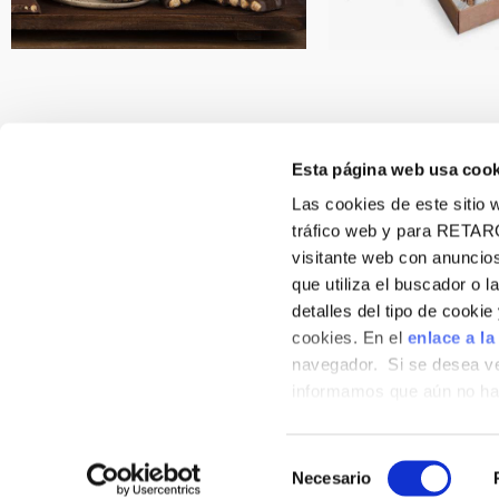
Esta página web usa cook
Las cookies de este sitio w
tráfico web y para RETAR
visitante web con anuncios
VIRGINIAS
que utiliza el buscador o l
900 102 890
Sobre nosotros
detalles del tipo de cooki
contacto@virginias.net
Contacto
cookies. En el
enlace a la
navegador. Si se desea ve
informamos que aún no hab
hábitos de navegación que 
POLÍTICA DE PRIVACIDAD
AVISO LEGAL
Selección
Necesario
de
Copyright 2