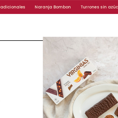
radicionales
Naranja Bombon
Turrones sin azú
e