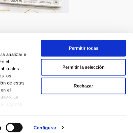
Permitir todas
ra analizar el
en el
Permitir la selección
habituales
os los
ión de estas
Rechazar
en el
nuevo. Le
cer algunos
g
Configurar