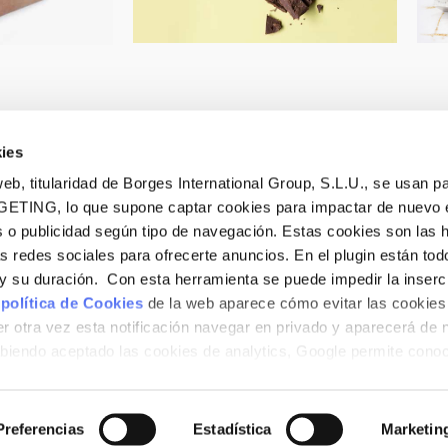
ies
eb, titularidad de Borges International Group, S.L.U., se usan pa
GETING, lo que supone captar cookies para impactar de nuevo 
 o publicidad según tipo de navegación. Estas cookies son las 
PRODUCTOS
as redes sociales para ofrecerte anuncios. En el plugin están tod
Turrones tradicionales
e y su duración. Con esta herramienta se puede impedir la inserc
Turrones sin azúcar
 política de Cookies
de la web aparece cómo evitar las cookies 
El Taller
r otra vez esta notificación navegar en privado y aparecerá de 
iendo aceptado las cookies de analytics, Google permite cono
no le identifican de ninguna forma.
POLÍTICA DE COOKIES
Preferencias
Estadística
Marketin
019 © Derechos reservados. Diseño bcnpress.es