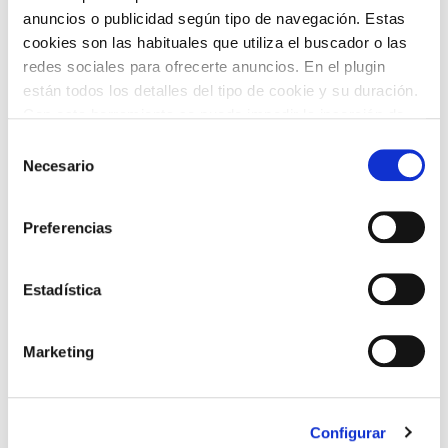
anuncios o publicidad según tipo de navegación. Estas
cookies son las habituales que utiliza el buscador o las
redes sociales para ofrecerte anuncios. En el plugin
están todos los detalles del tipo de cookie y su duración.
Con esta herramienta se puede impedir la inserción de
estas cookies. En el
enlace a la política de Cookies
de
Selección
la web aparece cómo evitar las cookies en el navegador.
Necesario
de
Si se desea ver otra vez esta notificación navegar en
consentimiento
privado y aparecerá de nuevo. Le informamos que aún
Preferencias
no habiendo aceptado las cookies de analytics, Google
permite conocer algunos hábitos de navegación que no le
identifican de ninguna forma.
Estadística
TORRÓ DUR EL TALLER DE VIRGINIAS
Marketing
Configurar