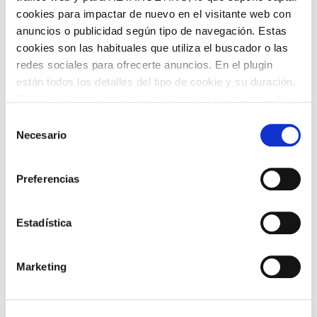
cookies para impactar de nuevo en el visitante web con
anuncios o publicidad según tipo de navegación. Estas
cookies son las habituales que utiliza el buscador o las
redes sociales para ofrecerte anuncios. En el plugin
están todos los detalles del tipo de cookie y su duración.
Con esta herramienta se puede impedir la inserción de
estas cookies. En el
enlace a la política de Cookies
de
Selección
la web aparece cómo evitar las cookies en el navegador.
Necesario
de
Si se desea ver otra vez esta notificación navegar en
consentimiento
privado y aparecerá de nuevo. Le informamos que aún
Preferencias
no habiendo aceptado las cookies de analytics, Google
permite conocer algunos hábitos de navegación que no le
identifican de ninguna forma.
Estadística
TORRÓ DE TIRAMISÚ 0% SUCRES
AFEGITS VIRGINIAS
Marketing