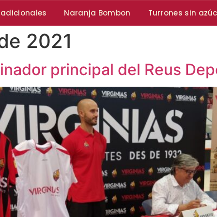
radicionales
Naranja Bombon
Turrones sin azú
 de 2021
cinador principal del Reus De