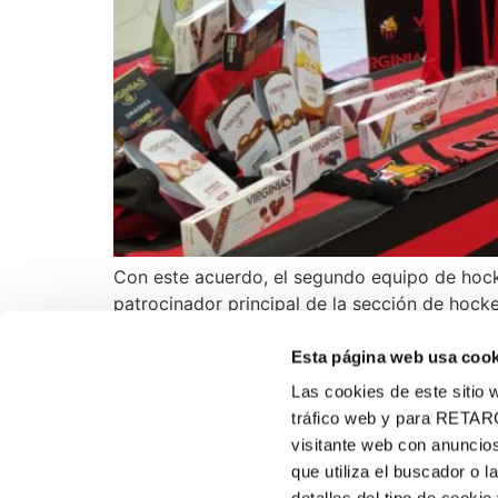
Con este acuerdo, el segundo equipo de hock
patrocinador principal de la sección de hock
frontal de la camiseta del primer equipo, que
Esta página web usa cook
Las cookies de este sitio w
tráfico web y para RETAR
visitante web con anuncios
VIRGINIAS
que utiliza el buscador o l
900 102 890
Sobre nosotros