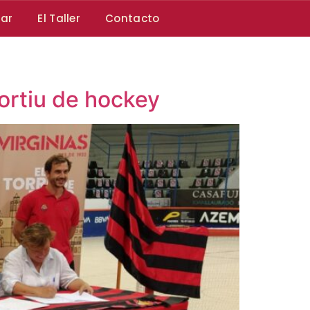
car
El Taller
Contacto
portiu de hockey