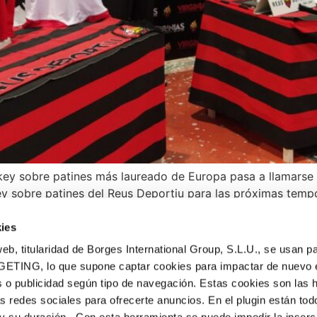
ey sobre patines más laureado de Europa pasa a llamarse R
ey sobre patines del Reus Deportiu para las próximas tempo
 disputa […]
ies
eb, titularidad de Borges International Group, S.L.U., se usan pa
GETING, lo que supone captar cookies para impactar de nuevo 
 o publicidad según tipo de navegación. Estas cookies son las 
PRODUCTOS
as redes sociales para ofrecerte anuncios. En el plugin están tod
Turrones tradicionales