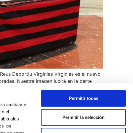
eus Deportiu Virginias Virginias es el nuevo
radas. Nuestra imagen lucirá en la parte
Permitir todas
ra analizar el
en el
Permitir la selección
habituales
os los