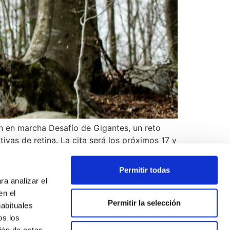
nen en marcha Desafío de Gigantes, un reto
vas de retina. La cita será los próximos 17 y
Permitir todas
ra analizar el
en el
Permitir la selección
habituales
os los