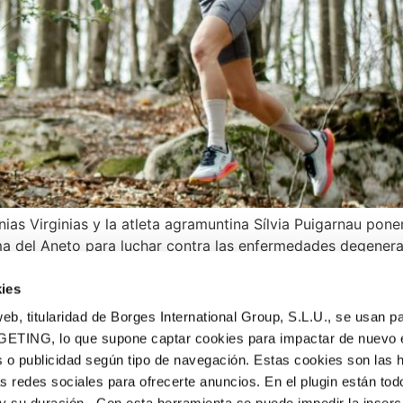
ginias Virginias y la atleta agramuntina Sílvia Puigarnau po
ma del Aneto para luchar contra las enfermedades degenerati
 con […]
ies
eb, titularidad de Borges International Group, S.L.U., se usan pa
GETING, lo que supone captar cookies para impactar de nuevo 
 o publicidad según tipo de navegación. Estas cookies son las 
PRODUCTOS
as redes sociales para ofrecerte anuncios. En el plugin están tod
Turrones tradicionales