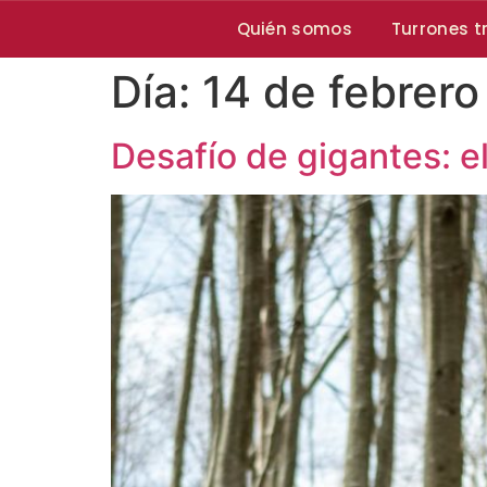
Quién somos
Turrones t
Día:
14 de febrer
Desafío de gigantes: el