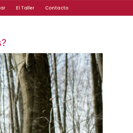
car
El Taller
Contacto
s?