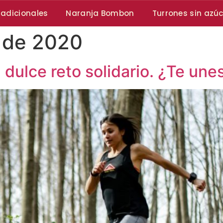
radicionales
Naranja Bombon
Turrones sin azú
o de 2020
 dulce reto solidario. ¿Te une