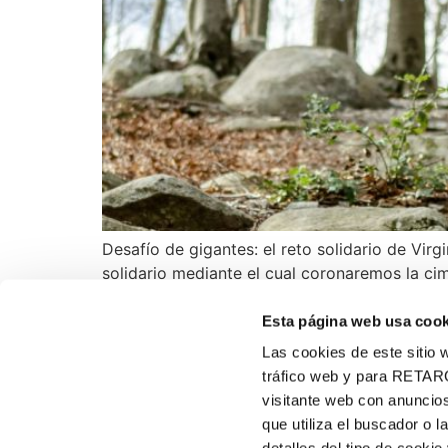
Desafío de gigantes: el reto solidario de Vir
solidario mediante el cual coronaremos la ci
18 de abril. Puigarnau, corredora de montaña
Esta página web usa cook
Las cookies de este sitio w
tráfico web y para RETAR
visitante web con anuncios
VIRGINIAS
que utiliza el buscador o l
900 102 890
Sobre nosotros