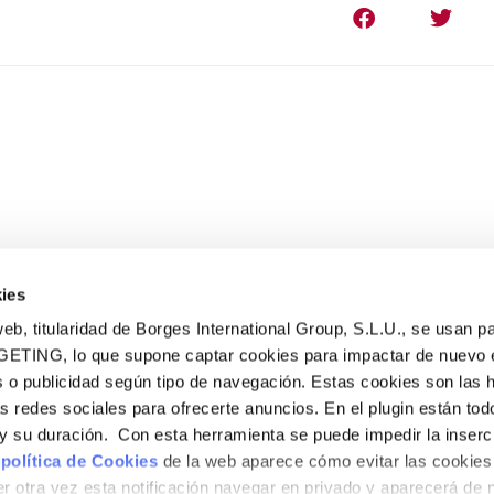
ies
eb, titularidad de Borges International Group, S.L.U., se usan pa
GETING, lo que supone captar cookies para impactar de nuevo 
 o publicidad según tipo de navegación. Estas cookies son las 
PRODUCTOS
as redes sociales para ofrecerte anuncios. En el plugin están tod
Turrones tradicionales
e y su duración. Con esta herramienta se puede impedir la inserc
Turrones sin azúcar
 política de Cookies
de la web aparece cómo evitar las cookies 
El Taller
r otra vez esta notificación navegar en privado y aparecerá de 