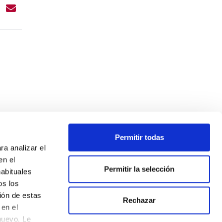
Permitir todas
ra analizar el
en el
Permitir la selección
habituales
os los
ión de estas
Rechazar
en el
nuevo. Le