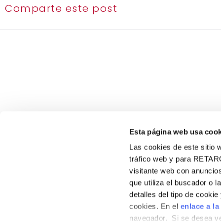
Comparte este post
Esta página web usa cook
Las cookies de este sitio w
tráfico web y para RETAR
visitante web con anuncios
VIRGINIAS
que utiliza el buscador o l
900 102 890
Sobre nosotros
detalles del tipo de cooki
contacto@virginias.net
Contacto
cookies. En el
enlace a la
navegador. Si se desea ve