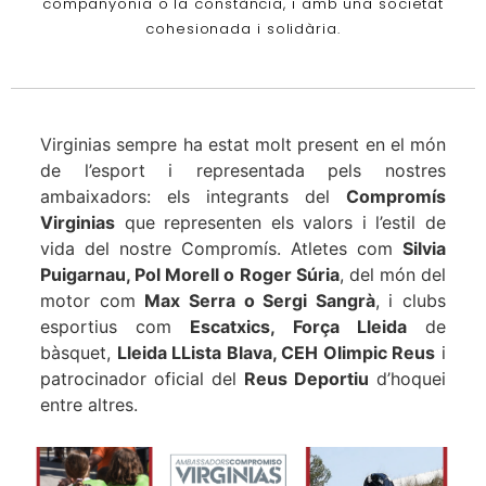
companyonia o la constància, i amb una societat
cohesionada i solidària.
Virginias sempre ha estat molt present en el món
de l’esport i representada pels nostres
ambaixadors: els integrants del
Compromís
Virginias
que representen els valors i l’estil de
vida del nostre Compromís. Atletes com
Silvia
Puigarnau, Pol Morell o Roger Súria
, del món del
motor com
Max Serra o Sergi Sangrà
, i clubs
esportius com
Escatxics, Força Lleida
de
bàsquet,
Lleida LLista Blava, CEH Olimpic Reus
i
patrocinador oficial del
Reus Deportiu
d’hoquei
entre altres.