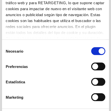
tráfico web y para RETARGETING, lo que supone captar
cookies para impactar de nuevo en el visitante web con
anuncios o publicidad según tipo de navegación. Estas
cookies son las habituales que utiliza el buscador o las
redes sociales para ofrecerte anuncios. En el plugin
están todos los detalles del tipo de cookie y su duración.
Con esta herramienta se puede impedir la inserción de
estas cookies. En el
enlace a la política de Cookies
de
Selección
la web aparece cómo evitar las cookies en el navegador.
Necesario
de
Si se desea ver otra vez esta notificación navegar en
consentimiento
privado y aparecerá de nuevo. Le informamos que aún
Preferencias
no habiendo aceptado las cookies de analytics, Google
permite conocer algunos hábitos de navegación que no le
identifican de ninguna forma.
Estadística
Marketing