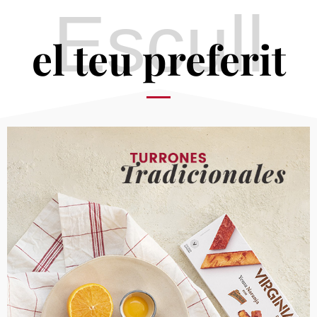
Escull
el teu preferit