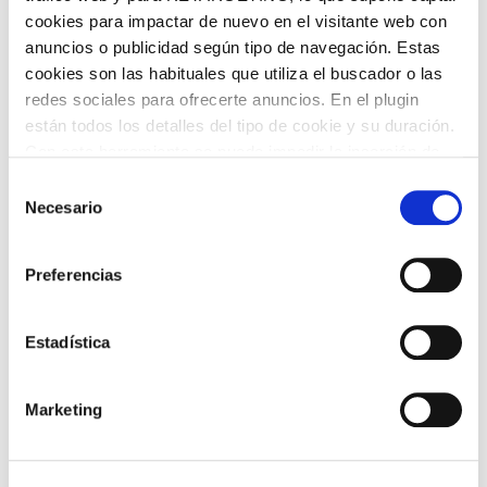
cookies para impactar de nuevo en el visitante web con
anuncios o publicidad según tipo de navegación. Estas
cookies son las habituales que utiliza el buscador o las
redes sociales para ofrecerte anuncios. En el plugin
están todos los detalles del tipo de cookie y su duración.
Con esta herramienta se puede impedir la inserción de
estas cookies. En el
enlace a la política de Cookies
de
Selección
la web aparece cómo evitar las cookies en el navegador.
Necesario
de
Si se desea ver otra vez esta notificación navegar en
consentimiento
privado y aparecerá de nuevo. Le informamos que aún
Preferencias
no habiendo aceptado las cookies de analytics, Google
permite conocer algunos hábitos de navegación que no le
identifican de ninguna forma.
Estadística
TORRÓ TRUFAT AMB CIRERES AL LICOR
VIRGINIAS
Marketing