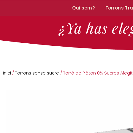
Qui som?
Torrons Tra
¿Ya has ele
Inici
/
Torrons sense sucre
/ Torró de Plàtan 0% Sucres Afegits